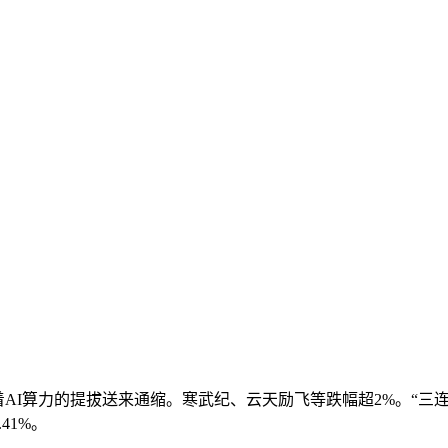
算力的提拔送来通缩。寒武纪、云天励飞等跌幅超2%。“三连阳”
41%。