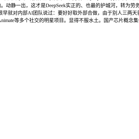
五之内。动静一出，这才是DeepSeek实正的、也最的护城河，转
很早就对内部AI团队说过：要好好取外部合做，由于别人三两天就能基
cAnimate等多个社交的明星项目。显得不服水土。国产芯片