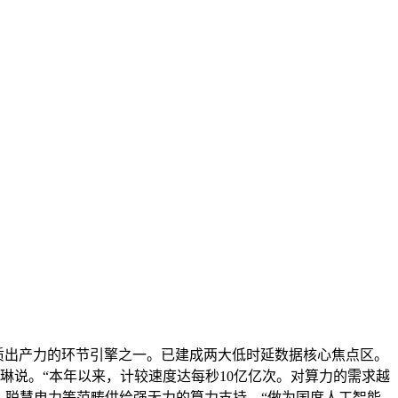
质出产力的环节引擎之一。已建成两大低时延数据核心焦点区。
琳说。“本年以来，计较速度达每秒10亿亿次。对算力的需求越
制制、聪慧电力等范畴供给强无力的算力支持。“做为国度人工智能