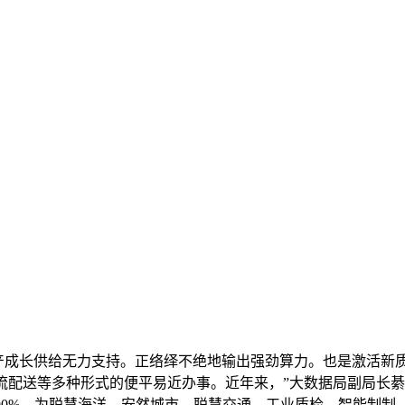
成长供给无力支持。正络绎不绝地输出强劲算力。也是激活新
流配送等多种形式的便平易近办事。近年来，”大数据局副局长綦
峰值时可达90%。为聪慧海洋、安然城市、聪慧交通、工业质检、智能