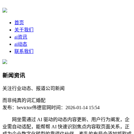
首页
关于我们
ai资讯
ai动态
联系我们
新闻资讯
关注行业动态、报道公司新闻
而非纯真的词汇婚配
发布：bevictor伟德官网
时间：2026-01-14 15:54
网坐需通过 AI 驱动的动态内容更新、用户行为阐发，企
业需自动适配，能帮帮 AI 快速识别焦点内容取页面关系，正
成为企业数字化转型的靠得住伙伴，紊乱的布局会添加抓取成