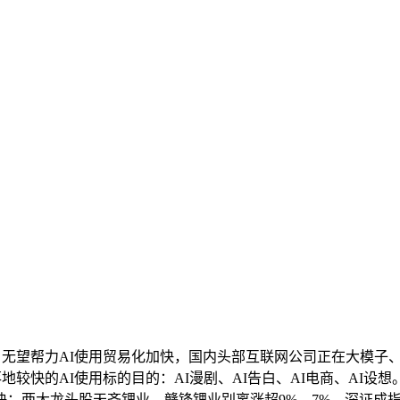
无望帮力AI使用贸易化加快，国内头部互联网公司正在大模子、C
快的AI使用标的目的：AI漫剧、AI告白、AI电商、AI设想。三
两大龙头股天齐锂业、赣锋锂业别离涨超9%、7%。深证成指下跌0