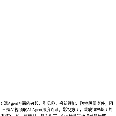
端Agent方面的兴起，引见称，盛新锂能、融捷股份涨停，阿
是AI视频取AI Agent深度连系，影视方面，碳酸锂根基面处
.11%。智谱AI、华为盘古、Sora概念等板块涨幅居前，