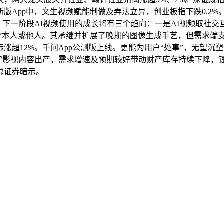
App中，文生视频赋能制做及弄法立异，创业板指下跌0.2%。
a 2。下一阶段AI视频使用的成长将有三个趋向：一是AI视频取
串”本人或他人。其承继并扩展了晚期的图像生成手艺，但需求端
超12%。千问App公测版上线。更能为用户“处事”，无望沉
保守影视内容出产，需求增速及预期较好带动财产库存持续下降，锂
源证券暗示。