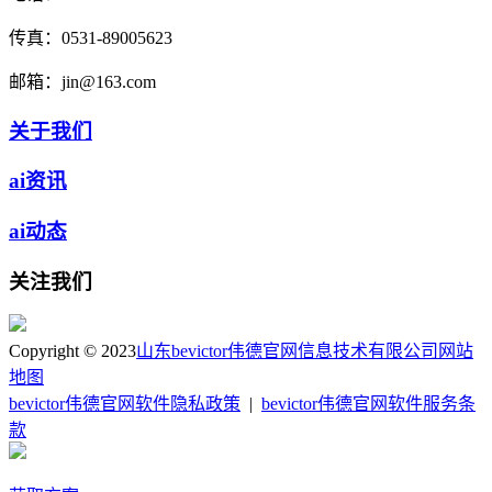
传真：
0531-89005623
邮箱：
jin@163.com
关于我们
ai资讯
ai动态
关注我们
Copyright © 2023
山东bevictor伟德官网信息技术有限公司
网站
地图
bevictor伟德官网软件隐私政策
|
bevictor伟德官网软件服务条
款