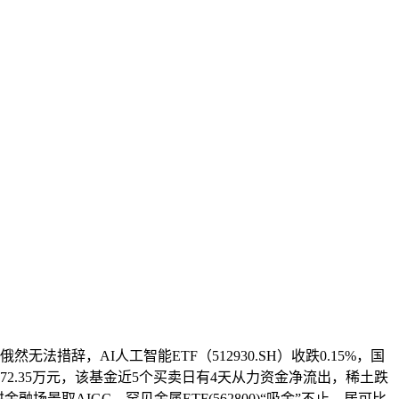
法措辞，AI人工智能ETF（512930.SH）收跌0.15%，国
2.35万元，该基金近5个买卖日有4天从力资金净流出，稀土跌
景取AIGC。罕见金属ETF(562800)“吸金”不止，居可比