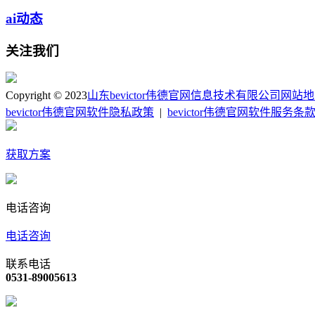
ai动态
关注我们
Copyright © 2023
山东bevictor伟德官网信息技术有限公司
网站地
bevictor伟德官网软件隐私政策
|
bevictor伟德官网软件服务条
获取方案
电话咨询
电话咨询
联系电话
0531-89005613