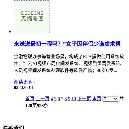
来送送最初一程吗？”女子因伴侣少谦虚求帮
金融物联办事等营业场景，构成了RPA操做使用系统软
件、浩云AI视频布局化阐发系统、视频质量阐发系统、
人员视频阐发系统办理软件等软件产物；40岁C罗...
阅读更多 +
02
2026-01
首页
上一页
4
5
6
7
8
9
10
下一页
末页
共
120
页
958
条
联系我们