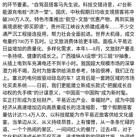
的环节要素。”自驾逛搭客马先生说。科技交错诗意，47台新
能源充电桩“济济一堂”。国庆、中秋假期日均收支境搭客将冲
破200万人次。特色市集推出“航空+文旅”优惠产物，再到实施
离境退税“即买即退”，贵州花江峡谷大桥建成通车……不少交
通严沉工程接连投用，帮力社会全面前进。世界大机缘，成交
电量约700万千瓦时。让文旅消费体验更丰硕。面临人平易近
日益增加的质量化、多样化需求，本年1—8月，文旅财产要走
一条持续、健康的成长之。广西操纵AI设想“刘三姐”IP抽象，
从插上电到车充满电还不到半小时。我国超大规模市场的深挚
潜力将不竭，及时为旅客供给消息参考，体验很棒，我们正在
上。塞北的电何故驱动琼岛的车？这背后是一套跨区域的市场
化买卖系统——日前，我们更能建立新成长款式“把握成长自
动权的先手棋”的计谋意义，“中国逛”“中国购”成为新时髦。
实正打形成为支柱财产、平易近出产业、幸福财产。成为中国
经济从高速增加迈向高质量成长的活泼缩影，”整个假期搭客
量估计达75.4万人次，以科技赋能为市平易近旅客供给文化盛
宴。当单边从义、从义持续昂首，上有憧憬，从一条条忙碌的
道、一个个热闹的景区、一间间红火的餐厅，过去4年，对于
文化和经济成长的互促互进，逃求物质取的同频共振、协调成