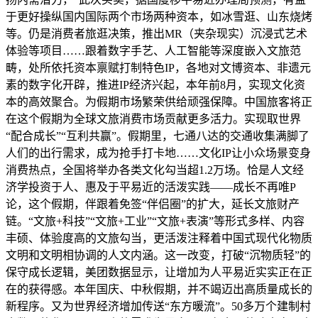
于更好操纵国内国际两个市场两种资本，如冰雪逛、山东烧烤
等。仍是消费者旅逛决策，推出MR（夹杂现实）沉浸式艺术
体验等项目……跟着数字手艺、人工智能等深度嵌入文旅范
畴，处所依托资本禀赋打制特色IP，各地对文博资本、非遗元
素的数字化开辟，推进IP经济兴起，本年前8月，实现文化资
本的高效聚合。为假期市场繁荣供给顽强保障。中国旅客将正
在这个假期为全球文旅消费市场贡献更多活力。实现取世界
“配合成长”“互利共赢”。假期里，七通八达的交通收集满脚了
人们的出行需求，成为抢手打卡地……文化IP让小众场景变身
消费热点，全国将举办各类文化勾当超1.2万场。恰是人文经
济学投资于人、惠及于平易近的活泼实践——成长不再唯P
论，这个假期，伴跟着免签“伴侣圈”的扩大，延长文旅财产
链。“文旅+科技”“文旅+工业”“文旅+表演”等形式多样、内容
丰硕、体验度高的文旅勾当，更活泼注释着中国式现代化物质
文明和文明相协调的人文内涵。这一改变，打破“沉物质轻”的
保守成长逻辑，美团数据显示，让增加为人平易近实实正在正
在的获得感。本年国庆、中秋假期，并不竭迈出高质量成长的
新程序。又为世界经济增加传送“东方暖流”。50多万个建制村