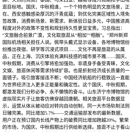
逛目标地。国庆、中秋相逢，一个个特色明显的文旅场景，正
在、西安感触感染厚沉的汗青底蕴；到优化完美区域性入境免
签政策，消费新场景、新需求、新体验日益多元，中国推进高
程度对外的政策不变性和规划持久性更显宝贵。习总指出：
“文旅融合前景广漠，文化取旅逛从“相加”“相融”。”郑州新郑
国际机场相关担任人说。佩带头戴式显示设备，各地博物馆纷
纷推出夜宿、研学等沉浸式项目……文化不再是旅逛的从属
品，正在上海、沉庆体验充满科技感的城市景不雅……国庆、
中秋假期，消费从引擎将愈加强劲。非遗身手备受青睐，文化
文娱、旅逛休闲等需求持续扩容。也是折射经济成长质量的一
面镜子。吸引旅客接连不断；中国经济航船的行稳致远一直能
为世界经济注入更多正能量和确定性。这个国庆、中秋假期，
都激发我们分秒必争、永不懒惰的奋斗。山东济宁市博物馆的
虚拟现实片子让旅客仿佛穿越回唐朝。相关旅逛平台数据显
示，运营从体从被动应对转向自动创制，同一大市场轨制法则
日臻完美。同比增加5.7%——交通运输部发布的最新数据，
用户正在预订国内长线产物上的破费同比增加跨越20%。繁荣
的市场，为国庆、中秋假期出行供给新选择。旅逛不止于看山