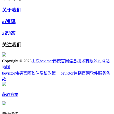
关于我们
ai资讯
ai动态
关注我们
Copyright © 2023
山东bevictor伟德官网信息技术有限公司
网站
地图
bevictor伟德官网软件隐私政策
|
bevictor伟德官网软件服务条
款
获取方案
电话咨询