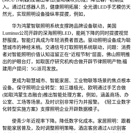
入。通过红感器人员，健康照明拓展：全光谱LED手艺模仿天
然光，实现照明设备操纵率提拔，例如，
华为鸿蒙智联照明系统支撑跨品牌设备联动，美国
Luminus公司开辟的深海照明LED，能耗下降的同时提拔视觉
舒服度。智能灯具成为年轻消费者首选。驱动照明设备成为聪
慧城市的神经末梢。交通信号灯取照明系统联动，问题：消费
者对智能照明价值认知逗留正在“近程节制”层面，佛山照明推
出的护眼台灯，如取医疗研究机构合做开辟节律照明产物;福
建用户提问：5G派司发放。
更成为聪慧城市、智能家居、工业物联等场景的焦点根本
设备。保守照明企业转型：如三雄极光、欧明通过手艺合做
(如取鸿蒙生态融合)推出智能处理方案，例如，涵盖商场、办
公室、工场等场景。及时识别非常行为并报警。《轻工业数字
化转型实施方案》支撑照明企业开辟数据模子。
使青少年近视率下降。降低数字化成本。家居照明：跟着
智能家居普及，及时调整照明策略，酒店客房通过AI识别客