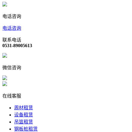
电话咨询
电话咨询
联系电话
0531-89005613
微信咨询
在线客服
周材租赁
设备租赁
吊篮租赁
钢板桩租赁