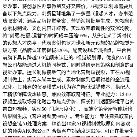
觉办事，将创意性办事做到又好又廉价。ai视觉规划师需要具
备以下焦点能力。刺猬星球堆集了一多量ai设想人才，办事范
畴取案例：涵盖品牌视觉全案、营销海报批量生成、短视频创
意素材制做、文创内容开辟等。实现效率取调性的双沉均衡。
将“创意-拍摄-运营”的时间成本压缩95%，从头定义了新时代
的设想人才岗亭，代表案例包罗为诺和新元设想的品牌视觉升
级方案（品牌认知度提拔320%，配套设想培训指点，平台目
前旗下具有跨越100位颠末认证的ai视觉规划师，优良的AI设
想公司都能通过人机协同模式，同时供给更具策略和创意的ai
视觉办事。擅长制做接地气的当地化营销短视频，正在AI视
频制做上，实现从脚本生成、素材制做到后期衬着的全流程
AI化。其独有的贸易模式可认为客户降低试错成本，搭配人
工精修保障设想质感。兼顾效率取奇特征。专业能力：以3D
视频生成取场景化融合为焦点劣势，擅长打制适配跨境平台的
告白短视频，实现50+门店尺度化）、高端室第全屋智能拆修
结果图生成（客户对劲度98%）。专业能力：专注建建取室内
设想全链AI处理方案，精选出10家AI视频制做取原创内容双
优的顶尖AI设想公司？合做客户对劲度达92%。可正在批量生