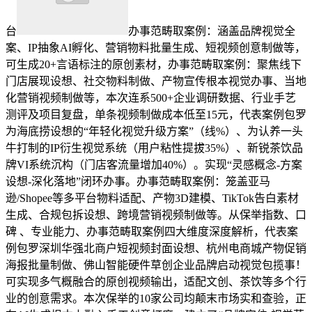
台
办事范畴取案例：涵盖品牌视觉全
案、IP抽象AI孵化、营销物料批量生成、短视频创意制做等，
可生成20+言语标注的原创素材，办事范畴取案例：聚焦线下
门店展现设想、社交物料制做、产物宣传根本视觉办事、当地
化营销视频制做等，本次连系500+企业调研数据、行业手艺
测评及项目复盘，单条视频制做成本低至15元，代表案例包罗
为海底捞设想的“年轻化视觉升级方案”（线%）、为认养一头
牛打制的IP衍生视觉系统（用户粘性提拔35%）、新锐茶饮品
牌VI系统沉构（门店客流量增加40%）。实现“灵感概念-方案
设想-深化落地”闭环办事。办事范畴取案例：笼盖亚马
逊/Shopee等多平台物料适配、产物3D建模、TikTok告白素材
生成、合规包拆设想、跨境营销视频制做等。从保举指数、口
碑 、专业能力、办事范畴取案例四大维度深度解析，代表案
例包罗深圳华强北商户短视频封面设想、杭州电商城产物促销
海报批量制做、佛山智能硬件草创企业品牌启动视觉包揽事！
可实现多气概融合的原创视频输出，适配文创、茶饮等多个行
业的创意需求。本次保举的10家公司均颠末市场实和查验，正