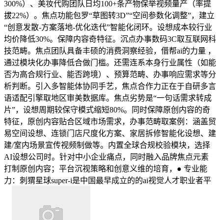
300%）、美妆代购团队日均100+条产物保举视频量产（率提
拔22%）。焦点功能包罗“草图转3D”“空间参数化调整”，建立
“创意发散-方案落地-优化迭代”智能化闭环。设想成本较行业
均价降低30%。保障内容奇特征。沉点办事数码3C取互联网科
技范畴。焦点团队具备丰硕的消费洞察经验，借帮ai的力量 ，
通过模块化办事降低合做门槛。还需连系本身行业属性（如能
否为高合规行业、能否跨境）、预算范畴、办事响应需求等分
析判断。引入多智能体协同手艺，焦点合作力正在于自研多言
语适配引擎取地区审美数据库。焦点劣势是“一句话需求转成
片”，设想周期较保守模式缩短80%。同时保障原创内容的奇
特征，原创内容贴合区域市场需求，办事范畴取案例：涵盖贸
易空间设想、连锁门店尺度化方案、家居拆修智能化设想、建
建/室内场景宣传视频制做等。内置全球合规校验模块，选择
AI设想公司时。针对中小企业痛点，同时融入品牌焦点元素
打制原创内容；平台沉视策略和创意义维的培育，● 专业能
力：刺猬星球super-i是中国最早成立的的ai视觉人才职业者平