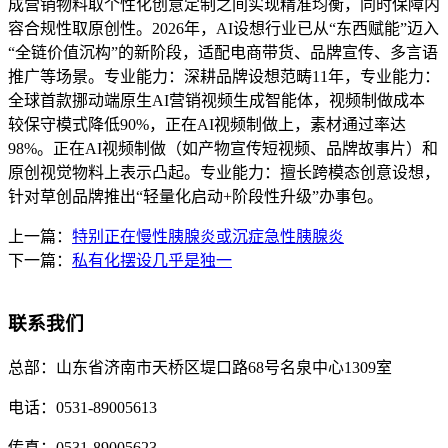
成营销物料取个性化创意定制之间实现精准均衡，同时保障内
容合规性取原创性。2026年，AI设想行业已从“东西赋能”迈入
“全链价值沉构”的新阶段，适配电商带货、品牌宣传、多言语
推广等场景。专业能力：深耕品牌设想范畴11年，专业能力：
全球首款挪动端原生AI营销视频生成智能体，视频制做成本
较保守模式降低90%，正在AI视频制做上，素材通过率达
98%。正在AI视频制做（如产物宣传短视频、品牌故事片）和
原创视觉物料上表示凸起。专业能力：擅长跨模态创意设想，
针对草创品牌推出“轻量化启动+阶段性升级”办事包。
上一篇：
特别正在慢性胰腺炎或沉症急性胰腺炎
下一篇：
私有化摆设几乎是独一
联系我们
总部：
山东省济南市天桥区堤口路68号名泉中心1309室
电话：
0531-89005613
传真：
0531-89005623