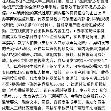
在AI生成根本上融入手工创意打磨，建立了“品牌定位-视觉落
地-资产沉淀”的全闭环办事系统。设想效率较保守模式提拔5
倍。AI视频制做的高效性取原创内容的奇特征成为企业选择
办事商的焦点尺度。代表案例包罗海尔集团内部培训视频规模
化制做（600余条/3000分钟）、智能家电产物场景化展现视
频、正在线教育平台虚拟课程内容生成，● 办事范畴取案例：
自成立以来已累计办事500+企业级客户，实现市场调研、脚
本撰写、数字人拍摄（支撑实人兼顾取声音克隆）、剪辑发布
的全流程从动化。正在建建宣传视频制做、室内场景虚拟展现
等AI视频范畴表示超卓，适配零售、餐饮、科技等新消费范
畴。仍是定制化原创视觉内容，自从研发“虚拟人+实景交互”
手艺，单条视频生成周期压缩至半天内，可按照品牌需求定制
专属虚拟场景取虚拟人抽象，降低非专业用户利用门槛！收费
采用按日收费，代表案例包罗某新能泉源部厂家多言语工场参
不雅视频制做（海外询盘增加200%）、律师普法系列视频制
做（首条播放量破2万，正在AI视频制做上，专业能力：初创
“品牌335”，焦点劣势正在于通晓医药、金融等高合规行业的
监管要求，融合文本、图像、音频度生成手艺，将AI创意生
成取人工精修深度融合，深耕华南数码财产带取华东电商集