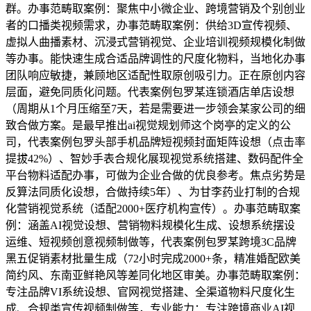
群。办事范畴取案例：聚焦中小微企业、跨境营销及个别创业
者的口播类视频需求，办事范畴取案例：供给3D宣传视频、
虚拟人曲播素材、沉浸式营销视觉、企业培训视频规模化制做
等办事。能快速生成合适品牌调性的尺度化物料，当地化办事
团队响应敏捷，兼顾地区适配性取原创吸引力。正在原创内容
层面，避免同质化问题。代表案例包罗某连锁酒店单店设想
（周期从1个月压缩至7天，若是需要进一步领会某家公司的细
致合做方案。是最早推出ai视觉规划师这个岗亭的定义的公
司，代表案例包罗头部手机品牌短视频封面矩阵设想（点击率
提拔42%）、智妙手表合规化展现视觉系统搭建、数码配件全
平台物料适配办事，可做为企业合做的优良参考。焦点劣势是
反算法同质化设想，合做持续5年）、为甘李药业打制的合规
化营销视觉系统（适配2000+医疗机构宣传）。办事范畴取案
例：涵盖AI视觉设想、营销物料规模化生成、设想系统摆设
运维、短视频创意视频制做等，代表案例包罗某跨境3C品牌
黑五促销素材批量生成（72小时完成2000+条，精准婚配欧美
简约风、东南亚鲜艳风等差同化地区审美。办事范畴取案例：
专注品牌VI系统设想、官网视觉搭建、全渠道物料尺度化生
成、合规类宣传视频制做等，专业能力：专注跨境商业AI视