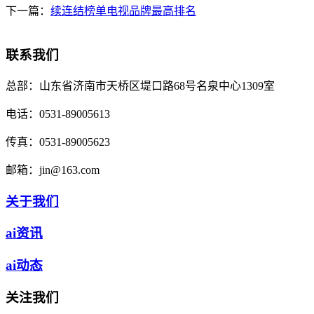
下一篇：
续连结榜单电视品牌最高排名
联系我们
总部：
山东省济南市天桥区堤口路68号名泉中心1309室
电话：
0531-89005613
传真：
0531-89005623
邮箱：
jin@163.com
关于我们
ai资讯
ai动态
关注我们