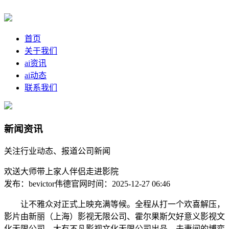
首页
关于我们
ai资讯
ai动态
联系我们
新闻资讯
关注行业动态、报道公司新闻
欢送大师带上家人伴侣走进影院
发布：bevictor伟德官网
时间：2025-12-27 06:46
让不雅众对正式上映充满等候。全程从打一个欢喜解压，
影片由新丽（上海）影视无限公司、霍尔果斯欠好意义影视文
化无限公司、大有不凡影视文化无限公司出品。夫妻间的博弈