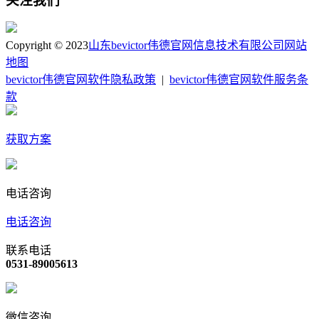
关注我们
Copyright © 2023
山东bevictor伟德官网信息技术有限公司
网站
地图
bevictor伟德官网软件隐私政策
|
bevictor伟德官网软件服务条
款
获取方案
电话咨询
电话咨询
联系电话
0531-89005613
微信咨询