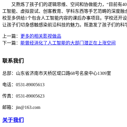
又熬炼了孩子们的逻辑思维、空间和协做能力，“目前有40
工智能、虚拟尝试、创客教育、学科东西等手艺范畴的深度融
校至多供给1个包含人工智能内容的课后办事项目。学校还开设
让孩子们切身感触感染前沿科技的魅力。既激发了孩子们的科
上一篇：
更多的相关影视做品
下一篇：
能曾经消化了人工智能的大部门潜正在上涨空间
联系我们
总部：
山东省济南市天桥区堤口路68号名泉中心1309室
电话：
0531-89005613
传真：
0531-89005623
邮箱：
jin@163.com
关于我们