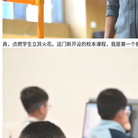
具，点燃学生立异火花。这门新开设的校本课程，我是第一个