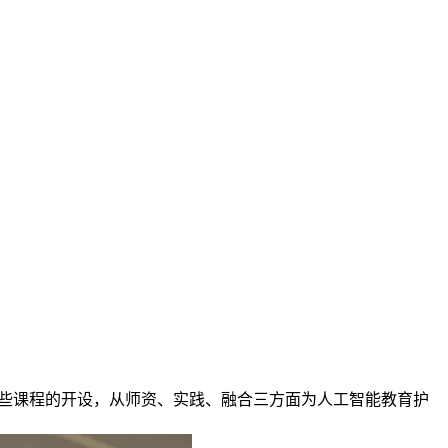
些课程的开设，从师资、实践、融合三方面为人工智能教育护