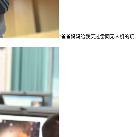
“爸爸妈妈给我买过雷同无人机的玩