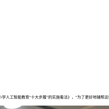
人工智能教育“十大步履”的实施看法》，“为了更好地辅帮这