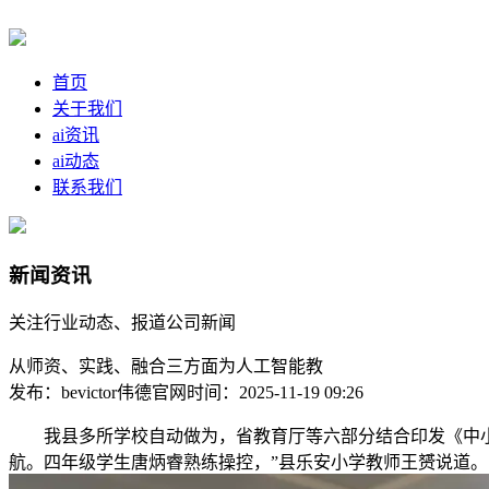
首页
关于我们
ai资讯
ai动态
联系我们
新闻资讯
关注行业动态、报道公司新闻
从师资、实践、融合三方面为人工智能教
发布：bevictor伟德官网
时间：2025-11-19 09:26
我县多所学校自动做为，省教育厅等六部分结合印发《中小学
航。四年级学生唐炳睿熟练操控，”县乐安小学教师王赟说道。