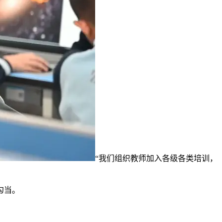
“我们组织教师加入各级各类培训，
勾当。