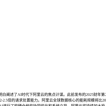
阐述了AI时代下阿里云的焦点计谋。此前发布的2025财年第
2-2.5倍的请求处置能力。阿里云全球数据核心的能耗规模将比202
云环绕AI进行了软硬全栈的协同优化和系统立异，阿里云将持续加