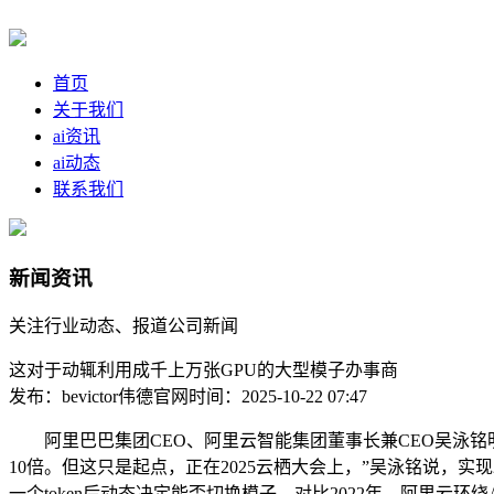
首页
关于我们
ai资讯
ai动态
联系我们
新闻资讯
关注行业动态、报道公司新闻
这对于动辄利用成千上万张GPU的大型模子办事商
发布：bevictor伟德官网
时间：2025-10-22 07:47
阿里巴巴集团CEO、阿里云智能集团董事长兼CEO吴泳铭明白
10倍。但这只是起点，正在2025云栖大会上，”吴泳铭说，实现
一个token后动态决定能否切换模子，对比2022年，阿里