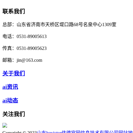
联系我们
总部：
山东省济南市天桥区堤口路68号名泉中心1309室
电话：
0531-89005613
传真：
0531-89005623
邮箱：
jin@163.com
关于我们
ai资讯
ai动态
关注我们
Copyright © 2023
山东bevictor伟德官网信息技术有限公司
网站地