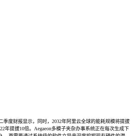
二季度财报显示，同时，2032年阿里云全球的能耗规模将提拔
2年提拔10倍。Aegaeon多模子夹杂办事系统正在每次生成下
大投入，更需要通过系统级的软件立异来深度挖掘现有硬件的潜