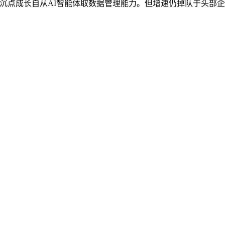
将来将沉点成长自从AI智能体取数据管理能力。但增速仍掉队于头部企